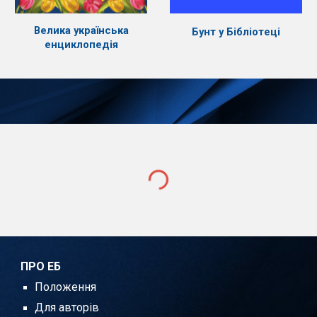
Велика українська
Бунт у Бібліотеці
енциклопедія
ПРО ЕБ
Положення
Для авторів