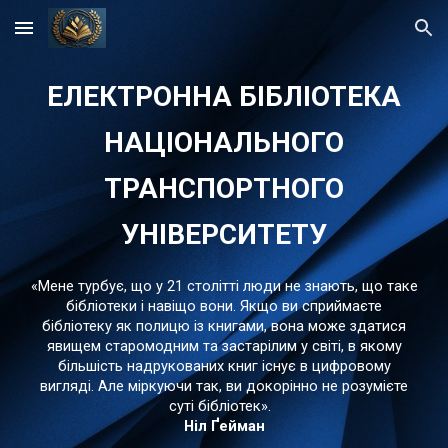
Skip to main content
Skip to navigation
ЕЛЕКТРОННА БІБЛІОТЕКА
НАЦІОНАЛЬНОГО
ТРАНСПОРТНОГО
УНІВЕРСИТЕТУ
«Мене турбує, що у 21 столітті люди не знають, що таке
бібліотеки і навіщо вони. Якщо ви сприймаєте
бібліотеку як полицю із книгами, вона може здатися
явищем старомодним та застарілим у світі, в якому
більшість надрукованих книг існує в цифровому
вигляді. Але міркуючи так, ви докорінно не розумієте
суті бібліотек».
Ніл Ґейман