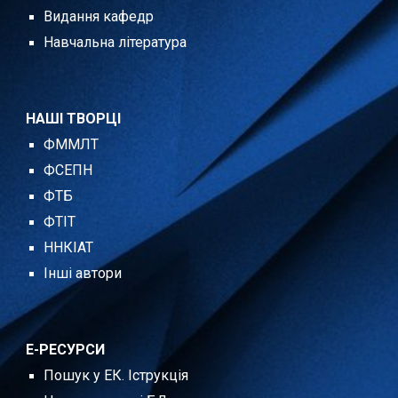
Видання кафедр
Навчальна література
НАШІ ТВОРЦІ
ФММЛТ
ФСЕПН
ФТБ
ФТІТ
ННКІАТ
Інші автори
Е-РЕСУРСИ
Пошук у ЕК. Іструкція